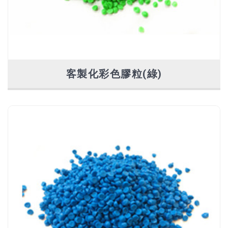
客製化彩色膠粒(綠)